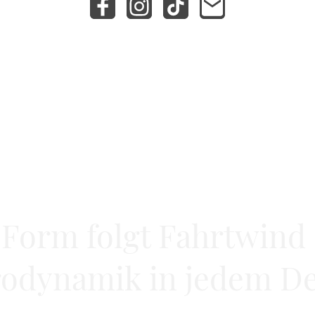
Form folgt Fahrtwind
odynamik in jedem De