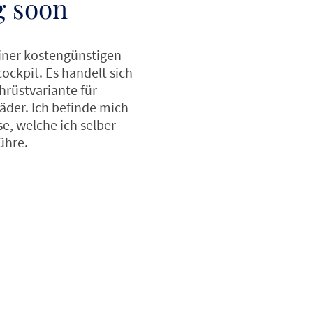
g soon
einer kostengünstigen
ockpit. Es handelt sich
rüstvariante für
der. Ich befinde mich
se, welche ich selber
ühre.