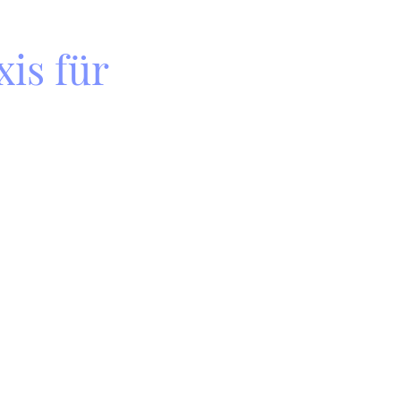
xis für
Die Produkte wurden
Schreibtisch entwick
aktiven Athleten gete
Sie entstehen dort, 
Adrenalin aufeinande
im Rennen, im Zielka
Das Ergebnis: Equipm
nur begleitet, sonde
nach vorne bringt.